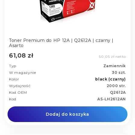
Toner Premium do HP 12A | Q2612A | czarny |
Asarto
61,08 zł
50,05 zł netto
Typ
Zamiennik
W magazynie
30 szt.
Kolor
black (czarny)
Wydajność
2000 str.
Kod OEM
Q2612A
Kod
AS-LH2612AN
Dodaj do koszyka