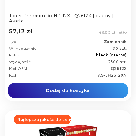
Toner Premium do HP 12X | Q2612X | czarny |
Asarto
57,12 zł
46,80 zł netto
Typ
Zamiennik
W magazynie
30 szt.
Kolor
black (czarny)
Wydajność
2500 str.
Kod OEM
Q2612X
Kod
AS-LH2612XN
Dodaj do koszyka
Najlepsza jakość do ceny