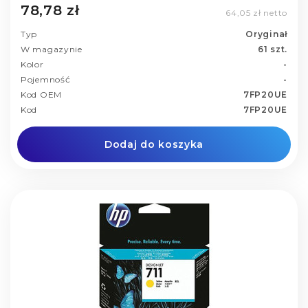
78,78 zł
64,05 zł netto
Typ
Oryginał
W magazynie
61 szt.
Kolor
-
Pojemność
-
Kod OEM
7FP20UE
Kod
7FP20UE
Dodaj do koszyka