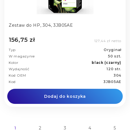
Zestaw do HP, 304, 3JB05AE
156,75 zł
127,44 zł netto
Typ
Oryginał
W magazynie
50 szt.
Kolor
black (czarny)
Wydajność
120 str.
Kod OEM
304
Kod
3JB05AE
Dodaj do koszyka
1
2
3
4
5