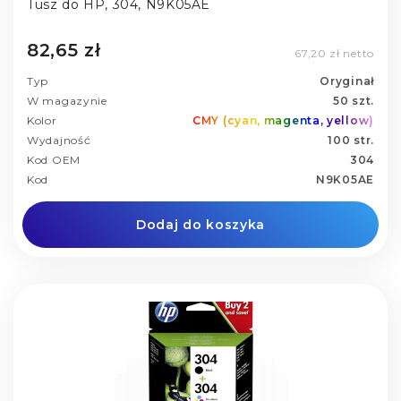
Tusz do HP, 304, N9K05AE
82,65 zł
67,20 zł netto
Typ
Oryginał
W magazynie
50 szt.
Kolor
CMY (cyan, magenta, yellow)
Wydajność
100 str.
Kod OEM
304
Kod
N9K05AE
Dodaj do koszyka