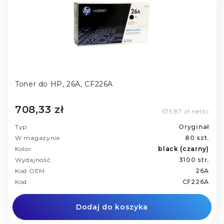
Toner do HP, 26A, CF226A
708,33 zł
575,87 zł netto
Typ
Oryginał
W magazynie
80 szt.
Kolor
black (czarny)
Wydajność
3100 str.
Kod OEM
26A
Kod
CF226A
Dodaj do koszyka