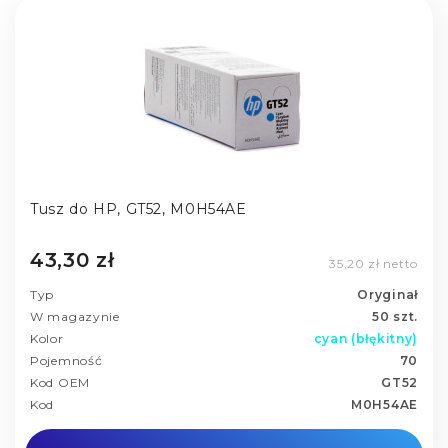
Tusz do HP, GT52, M0H54AE
43,30 zł
35,20 zł netto
Typ
Oryginał
W magazynie
50 szt.
Kolor
cyan (błękitny)
Pojemność
70
Kod OEM
GT52
Kod
M0H54AE