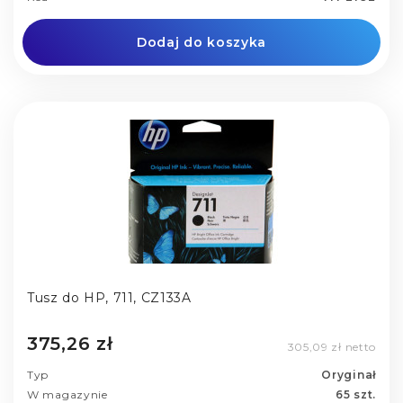
Dodaj do koszyka
Tusz do HP, 711, CZ133A
375,26 zł
305,09 zł netto
Typ
Oryginał
W magazynie
65 szt.