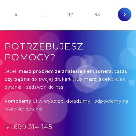
6
…
92
93
POTRZEBUJESZ
POMOCY?
Jeżeli
masz problem ze znalezieniem tonera, tuszu
czy bębna
do swojej drukarki, lub masz jakiekolwiek
pytania - zadzwoń do nas!
Pomożemy Ci
w wyborze, doradzimy i odpowiemy na
wszelkie pytania.
609 314 145
Tel: