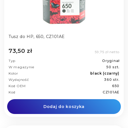
Tusz do HP, 650, CZ101AE
73,50 zł
59,75 zł netto
Typ
Oryginał
W magazynie
50 szt.
Kolor
black (czarny)
Wydajność
360 str.
Kod OEM
650
Kod
CZ101AE
Dodaj do koszyka