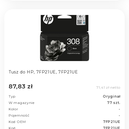
Tusz do HP, 7FP21UE, 7FP21UE
87,83 zł
71,41 zł netto
Typ
Oryginał
W magazynie
77 szt.
Kolor
-
Pojemność
-
Kod OEM
7FP21UE
Kod
7FP21UE