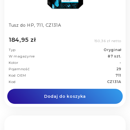
Tusz do HP, 711, CZ131A
184,95 zł
150,36 zł netto
Typ
Oryginał
W magazynie
87 szt.
Kolor
-
Pojemność
29
Kod OEM
711
Kod
CZ131A
Dodaj do koszyka