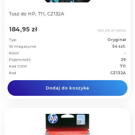
Tusz do HP, 711, CZ132A
184,95 zł
150,36 zł netto
Typ
Oryginał
W magazynie
54 szt.
Kolor
-
Pojemność
29
Kod OEM
711
Kod
CZ132A
Dodaj do koszyka