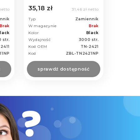
35,18 zł
netto
31,46 zł netto
nnik
Typ
Zamiennik
Brak
W magazynie
Brak
lack
Kolor
Black
 str.
Wydajność
3000 str.
2411
Kod OEM
TN-2421
11NP
Kod
ZBL-TN2421NP
ć
sprawdź dostępność