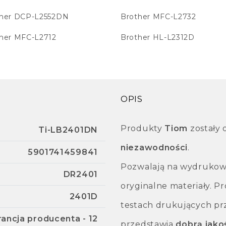
ther DCP-L2552DN
Brother MFC-L2732
her MFC-L2712
Brother HL-L2312D
OPIS
Produkty
Tiom
zostały 
Ti-LB2401DN
niezawodności
.
5901741459841
Pozwalają na wydrukowan
DR2401
oryginalne materiały. 
2401D
testach drukujących pr
ancja producenta - 12
przedstawia
dobrą jak