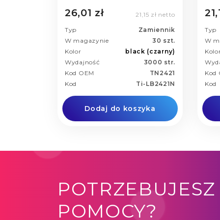
26,01 zł
21,
21,15 zł netto
Typ
Zamiennik
Typ
W magazynie
30 szt.
W m
Kolor
black (czarny)
Kolo
Wydajność
3000 str.
Wyd
Kod OEM
TN2421
Kod
Kod
Ti-LB2421N
Kod
Dodaj do koszyka
POTRZEBUJESZ
POMOCY?