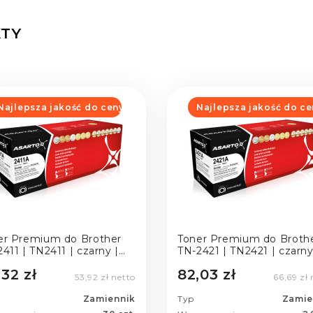
TY
Najlepsza jakość do ceny
Najlepsza jakość do ce
er Premium do Brother
Toner Premium do Broth
411 | TN2411 | czarny |
TN-2421 | TN2421 | czarny
rto
Asarto
,32 zł
82,03 zł
53,92 zł netto
66,69 zł 
Zamiennik
Typ
Zamie