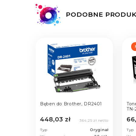
PODOBNE PRODUK
Bęben do Brother, DR2401
Ton
TN-2
Asa
448,03 zł
66
364,25 zł netto
Typ
Oryginał
Typ