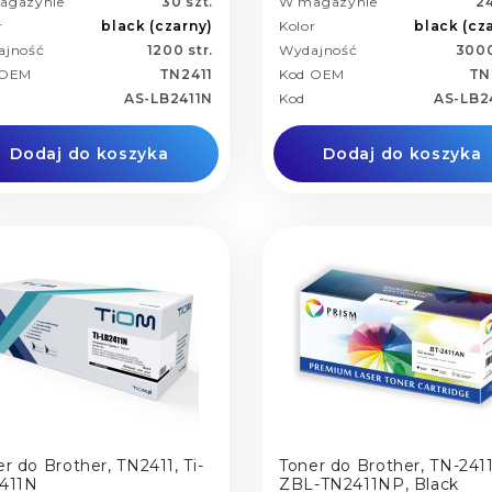
agazynie
30 szt.
W magazynie
24
r
black (czarny)
Kolor
black (cz
ajność
1200 str.
Wydajność
3000
 OEM
TN2411
Kod OEM
TN
AS-LB2411N
Kod
AS-LB2
Dodaj do koszyka
Dodaj do koszyka
r do Brother, TN2411, Ti-
Toner do Brother, TN-2411
411N
ZBL-TN2411NP, Black