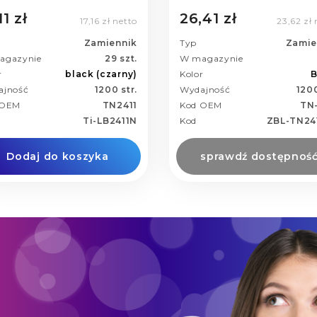
11 zł
26,41 zł
17,16 zł netto
23,62 zł 
Zamiennik
Typ
Zamie
agazynie
29 szt.
W magazynie
r
black (czarny)
Kolor
B
ajność
1200 str.
Wydajność
1200
 OEM
TN2411
Kod OEM
TN-
Ti-LB2411N
Kod
ZBL-TN24
Dodaj do koszyka
sprawdź dostępnoś