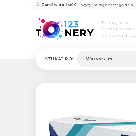
Zamów do 14:00
- Wysyłka tego samego dnia
Tonery, tusze
bębny i głowice
do każdej druka
SZUKAJ PO:
Wszystkim