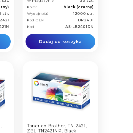
 szt.
W magazynie
30 szt.
arny)
Kolor
black (czarny)
 str.
Wydajność
12000 str.
2421
Kod OEM
DR2401
421N
Kod
AS-LB2401DN
Dodaj do koszyka
,
Toner do Brother, TN-2421,
ZBL-TN2421NP, Black