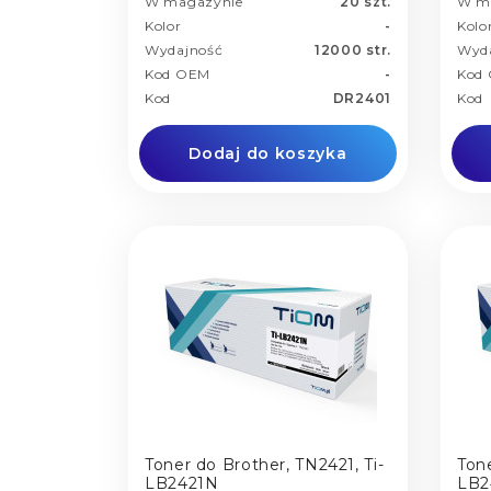
W magazynie
20 szt.
W m
Kolor
-
Kolo
Wydajność
12000 str.
Wyd
Kod OEM
-
Kod
Kod
DR2401
Kod
Dodaj do koszyka
Toner do Brother, TN2421, Ti-
Tone
LB2421N
LB2