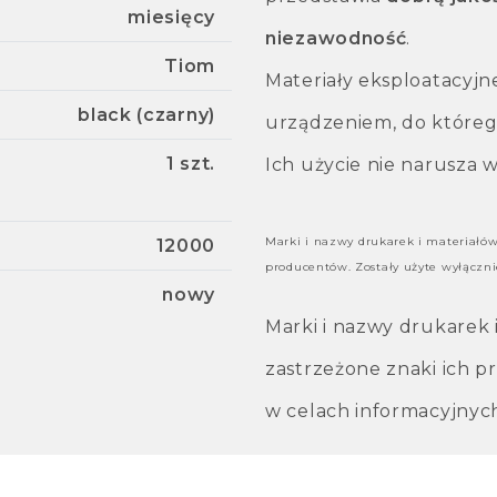
miesięcy
niezawodność
.
Tiom
Materiały eksploatacyjn
black (czarny)
urządzeniem, do któreg
1 szt.
Ich użycie nie narusza
Marki i nazwy drukarek i materiałó
12000
producentów. Zostały użyte wyłączni
nowy
Marki i nazwy drukarek
zastrzeżone znaki ich p
w celach informacyjnyc