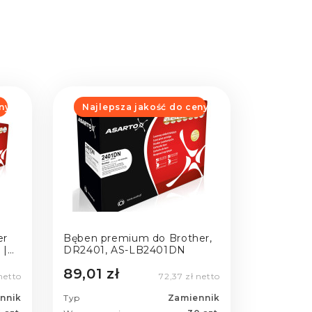
ny
Najlepsza jakość do ceny
er
Bęben premium do Brother,
 |
DR2401, AS-LB2401DN
89,01 zł
netto
72,37 zł netto
nnik
Typ
Zamiennik