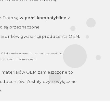
e Tiom są
w pełni kompatybilne
z
o są przeznaczone.
 warunków gwarancji producenta OEM.
w OEM zamieszczone to zastrzeżone znaki ich
e w celach informacyjnych.
 i materiałów OEM zamieszczone to
roducentów. Zostały użyte wyłącznie
h.