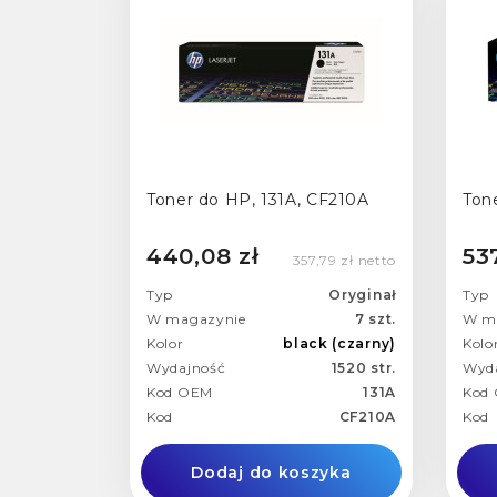
Toner do HP, 131A, CF210A
Ton
440,08 zł
53
357,79 zł netto
Typ
Oryginał
Typ
W magazynie
7 szt.
W m
Kolor
black (czarny)
Kolo
Wydajność
1520 str.
Wyd
Kod OEM
131A
Kod
Kod
CF210A
Kod
Dodaj do koszyka