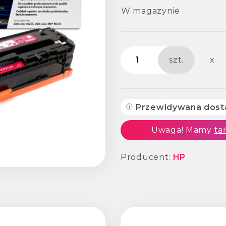
W magazynie
szt.
x
Przewidywana dos
Uwaga! Mamy
ta
Producent:
HP