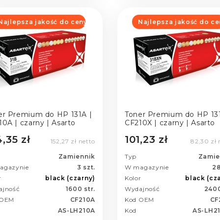
Najlepsza jakość do ceny
Najlepsza jakość do ce
er Premium do HP 131A |
Toner Premium do HP 131
0A | czarny | Asarto
CF210X | czarny | Asarto
,35 zł
101,23 zł
152,27 zł netto
82,30 zł 
Zamiennik
Typ
Zamie
agazynie
3 szt.
W magazynie
28
r
black (czarny)
Kolor
black (cz
ajność
1600 str.
Wydajność
2400
 OEM
CF210A
Kod OEM
CF
AS-LH210A
Kod
AS-LH2