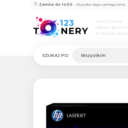
Zamów do 14:00
- Wysyłka tego samego dnia
Tonery, tusze
bębny i głowice
do każdej druka
SZUKAJ PO:
Wszystkim