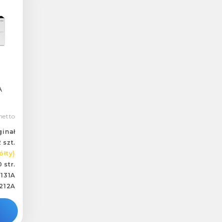
A
netto
ginał
 szt.
ółty)
 str.
131A
212A