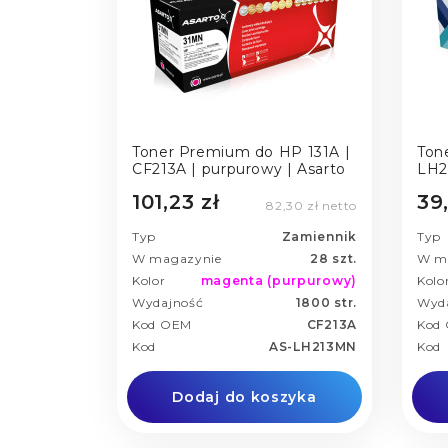
Toner Premium do HP 131A |
Tone
CF213A | purpurowy | Asarto
LH
101,23 zł
39,
82,30 zł netto
Typ
Zamiennik
Typ
W magazynie
28 szt.
W m
Kolor
magenta (purpurowy)
Kolo
Wydajność
1800 str.
Wyd
Kod OEM
CF213A
Kod
Kod
AS-LH213MN
Kod
Dodaj do koszyka