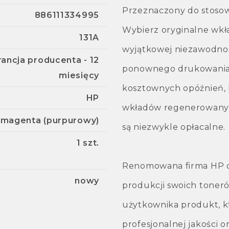
Przeznaczony do stosow
886111334995
Wybierz oryginalne wkł
131A
wyjątkowej niezawodnoś
ancja producenta - 12
ponownego drukowania,
miesięcy
kosztownych opóźnień,
HP
wkładów regenerowanyc
magenta (purpurowy)
są niezwykle opłacalne.
1 szt.
Renomowana firma HP do
nowy
produkcji swoich toner
użytkownika produkt, k
profesjonalnej jakości o