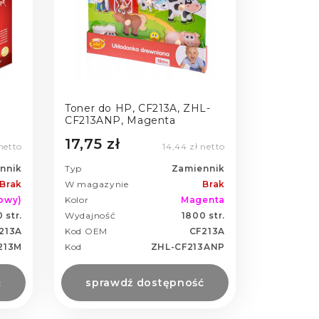
Toner do HP, CF213A, ZHL-
CF213ANP, Magenta
17,75 zł
netto
14,44 zł netto
nnik
Typ
Zamiennik
Brak
W magazynie
Brak
owy)
Kolor
Magenta
 str.
Wydajność
1800 str.
213A
Kod OEM
CF213A
213M
Kod
ZHL-CF213ANP
ć
sprawdź dostępność