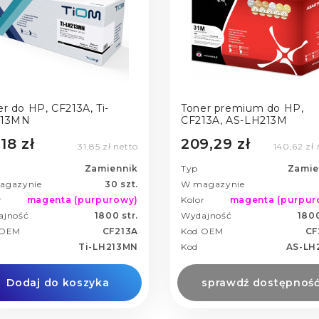
r do HP, CF213A, Ti-
Toner premium do HP,
213MN
CF213A, AS-LH213M
18 zł
209,29 zł
31,85 zł netto
140,62 zł 
Zamiennik
Typ
Zamie
agazynie
30 szt.
W magazynie
r
magenta (purpurowy)
Kolor
magenta (purpur
ajność
1800 str.
Wydajność
1800
 OEM
CF213A
Kod OEM
CF
Ti-LH213MN
Kod
AS-LH
Dodaj do koszyka
sprawdź dostępnoś