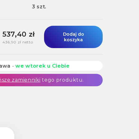
3 szt.
537,40 zł
Dodaj do
koszyka
436,90 zł netto
tawa
-
we wtorek u Ciebie
ńsze zamienniki
tego produktu.