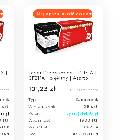
ny
Najlepsza jakość do ceny
X |
Toner Premium do HP 131A |
CF211A | błękitny | Asarto
101,23 zł
netto
82,30 zł netto
nnik
Typ
Zamiennik
 szt.
W magazynie
28 szt.
arny)
Kolor
cyan (błękitny)
 str.
Wydajność
1800 str.
210X
Kod OEM
CF211A
10XN
Kod
AS-LH211CN