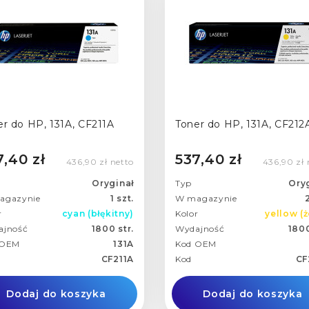
er do HP, 131A, CF211A
Toner do HP, 131A, CF212
7,40 zł
537,40 zł
436,90 zł netto
436,90 zł 
Oryginał
Typ
Ory
agazynie
1 szt.
W magazynie
2
r
cyan (błękitny)
Kolor
yellow (ż
ajność
1800 str.
Wydajność
1800
 OEM
131A
Kod OEM
CF211A
Kod
CF
Dodaj do koszyka
Dodaj do koszyka