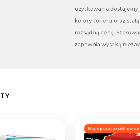
użytkowania dostajemy r
kolory toneru oraz stał
rozsądną cenę. Stosowa
zapewnia wysoką niezaw
TY
Najlepsza jakość do ce