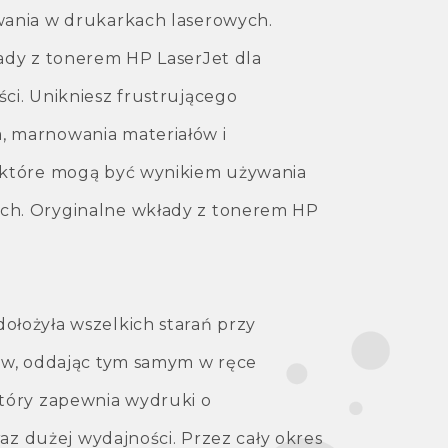
ania w drukarkach laserowych.
ady z tonerem HP LaserJet dla
ci. Unikniesz frustrującego
 marnowania materiałów i
 które mogą być wynikiem używania
h. Oryginalne wkłady z tonerem HP
łożyła wszelkich starań przy
ów, oddając tym samym w ręce
tóry zapewnia wydruki o
raz dużej wydajności. Przez cały okres