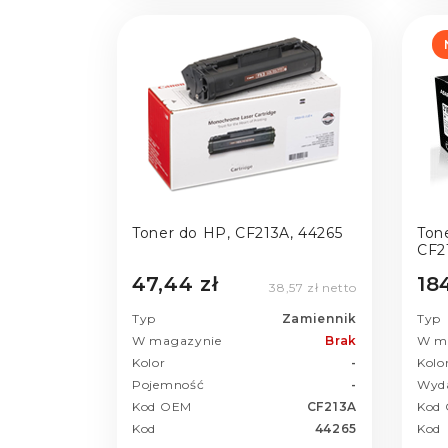
Toner do HP, CF213A, 44265
Ton
CF21
47,44 zł
184
38,57 zł netto
Typ
Zamiennik
Typ
W magazynie
Brak
W m
Kolor
-
Kolo
Pojemność
-
Wyd
Kod OEM
CF213A
Kod
Kod
44265
Kod