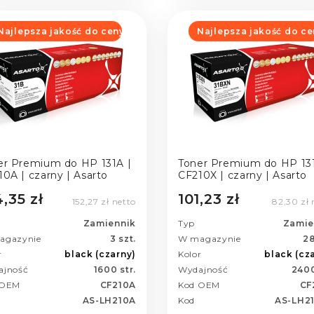
Najlepsza jakość do ceny
Najlepsza jakość do ce
er Premium do HP 131A |
Toner Premium do HP 131
0A | czarny | Asarto
CF210X | czarny | Asarto
,35 zł
101,23 zł
152,27 zł netto
82,30 zł 
Zamiennik
Typ
Zamie
agazynie
3 szt.
W magazynie
28
r
black (czarny)
Kolor
black (cz
ajność
1600 str.
Wydajność
2400
 OEM
CF210A
Kod OEM
CF
AS-LH210A
Kod
AS-LH2