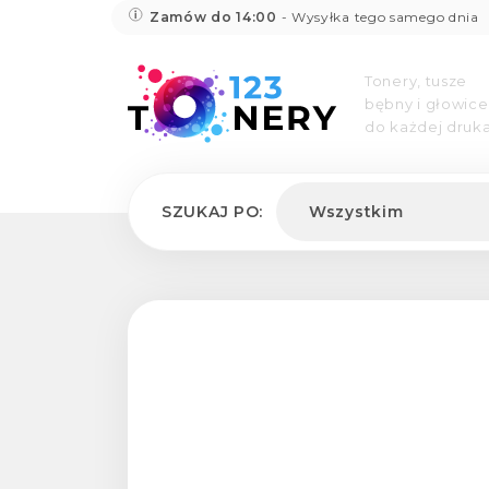
Zamów do 14:00
- Wysyłka tego samego dnia
Tonery, tusze
bębny i głowice
do każdej druka
SZUKAJ PO:
Wszystkim