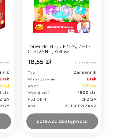
Toner do HP, CF212A, ZHL-
CF212ANP, Yellow
18,55 zł
netto
15,08 zł netto
nnik
Typ
Zamiennik
Brak
W magazynie
Brak
ółty)
Kolor
Yellow
 str.
Wydajność
1800 str.
212A
Kod OEM
CF212A
212Y
Kod
ZHL-CF212ANP
ć
sprawdź dostępność