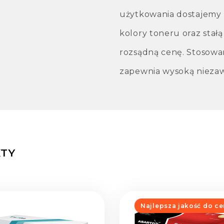
użytkowania dostajemy r
kolory toneru oraz stał
rozsądną cenę. Stosowa
zapewnia wysoką niezaw
TY
Najlepsza jakość do ce