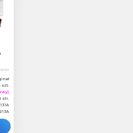
A
netto
ginał
 szt.
owy)
 str.
131A
213A