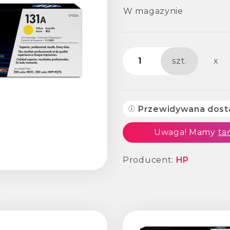
W magazynie
szt.
x
Przewidywana dos
Uwaga! Mamy
ta
Producent:
HP