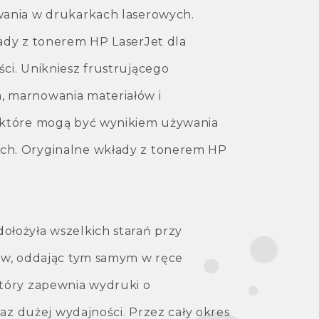
ania w drukarkach laserowych.
ady z tonerem HP LaserJet dla
ci. Unikniesz frustrującego
 marnowania materiałów i
 które mogą być wynikiem używania
h. Oryginalne wkłady z tonerem HP
łożyła wszelkich starań przy
ów, oddając tym samym w ręce
tóry zapewnia wydruki o
raz dużej wydajności. Przez cały okres