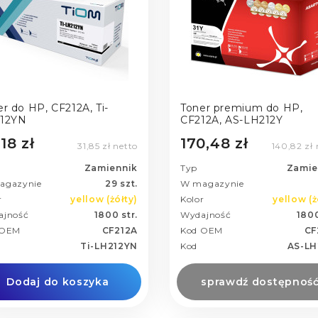
r do HP, CF212A, Ti-
Toner premium do HP,
12YN
CF212A, AS-LH212Y
18 zł
170,48 zł
31,85 zł netto
140,82 zł 
Zamiennik
Typ
Zamie
agazynie
29 szt.
W magazynie
r
yellow (żółty)
Kolor
yellow (ż
ajność
1800 str.
Wydajność
1800
 OEM
CF212A
Kod OEM
CF
Ti-LH212YN
Kod
AS-LH
Dodaj do koszyka
sprawdź dostępnoś