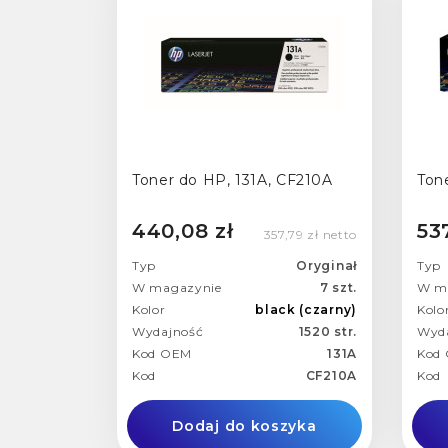
Toner do HP, 131A, CF210A
Ton
440,08 zł
53
357,79 zł netto
Typ
Oryginał
Typ
W magazynie
7 szt.
W m
Kolor
black (czarny)
Kolo
Wydajność
1520 str.
Wyd
Kod OEM
131A
Kod
Kod
CF210A
Kod
Dodaj do koszyka