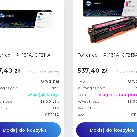
er do HP, 131A, CF211A
Toner do HP, 131A, CF213
7,40 zł
537,40 zł
436,90 zł netto
436,90 zł 
Oryginał
Typ
Ory
agazynie
1 szt.
W magazynie
3
r
cyan (błękitny)
Kolor
magenta (purpur
ajność
1800 str.
Wydajność
1800
 OEM
131A
Kod OEM
CF211A
Kod
CF
Dodaj do koszyka
Dodaj do koszyka