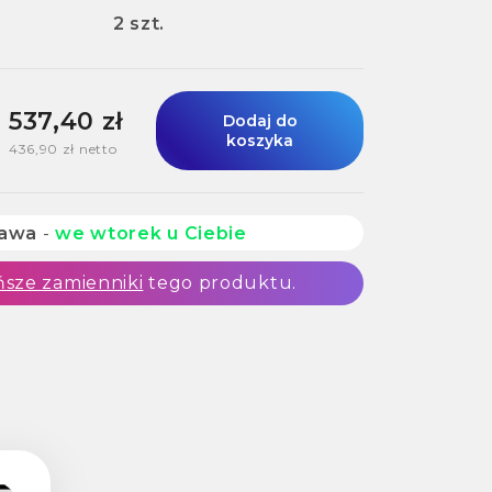
2 szt.
537,40 zł
Dodaj do
koszyka
436,90 zł netto
tawa
-
we wtorek u Ciebie
ńsze zamienniki
tego produktu.