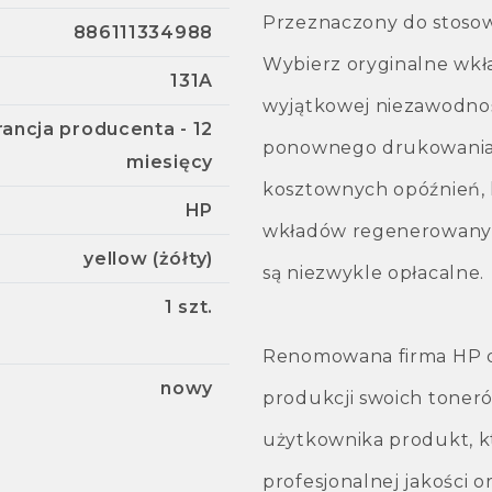
Przeznaczony do stosow
886111334988
Wybierz oryginalne wkł
131A
wyjątkowej niezawodnoś
ancja producenta - 12
ponownego drukowania,
miesięcy
kosztownych opóźnień,
HP
wkładów regenerowanyc
yellow (żółty)
są niezwykle opłacalne.
1 szt.
Renomowana firma HP do
nowy
produkcji swoich toner
użytkownika produkt, k
profesjonalnej jakości o