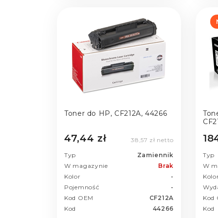
Toner do HP, CF212A, 44266
Ton
CF21
47,44 zł
184
38,57 zł netto
Typ
Zamiennik
Typ
W magazynie
Brak
W m
Kolor
-
Kolo
Pojemność
-
Wyd
Kod OEM
CF212A
Kod
Kod
44266
Kod