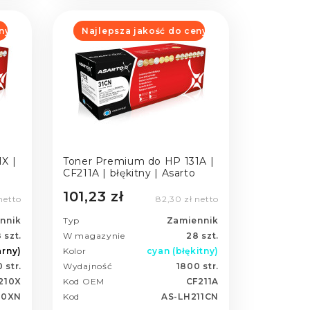
ny
Najlepsza jakość do ceny
X |
Toner Premium do HP 131A |
CF211A | błękitny | Asarto
101,23 zł
netto
82,30 zł netto
nnik
Typ
Zamiennik
 szt.
W magazynie
28 szt.
arny)
Kolor
cyan (błękitny)
 str.
Wydajność
1800 str.
210X
Kod OEM
CF211A
10XN
Kod
AS-LH211CN