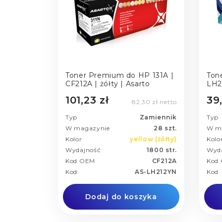
Toner Premium do HP 131A |
Tone
CF212A | żółty | Asarto
LH2
101,23 zł
39,
82,30 zł netto
Typ
Zamiennik
Typ
W magazynie
28 szt.
W m
Kolor
yellow (żółty)
Kolo
Wydajność
1800 str.
Wyd
Kod OEM
CF212A
Kod
Kod
AS-LH212YN
Kod
Dodaj do koszyka